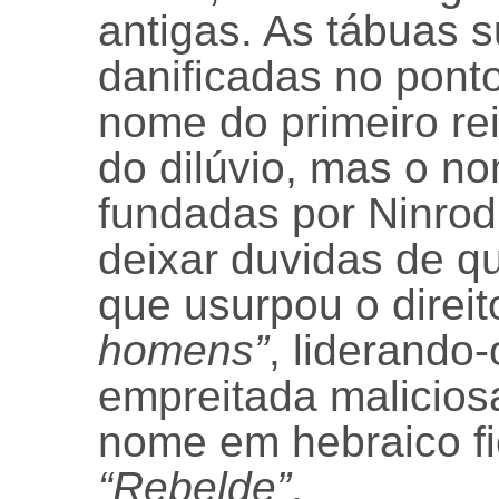
antigas. As tábuas 
danificadas no ponto
nome do primeiro re
do dilúvio, mas o n
fundadas por Ninrod
deixar duvidas de qu
que usurpou o direit
homens”
, liderando
empreitada maliciosa
nome em hebraico f
“Rebelde”
.