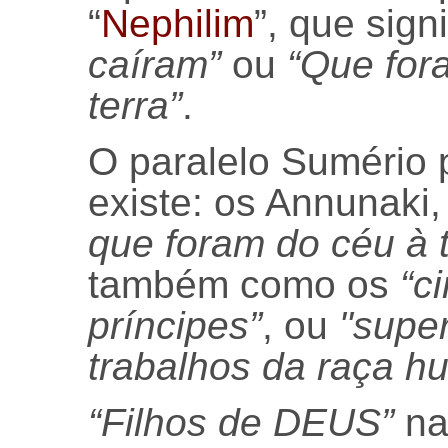
“
Nephilim
”, que sign
caíram”
ou
“Que for
terra”
.
O paralelo Sumério 
existe: os Annunaki
que foram do céu à t
também como os
“c
príncipes”
, ou
"supe
trabalhos da raça h
“Filhos de DEUS”
na