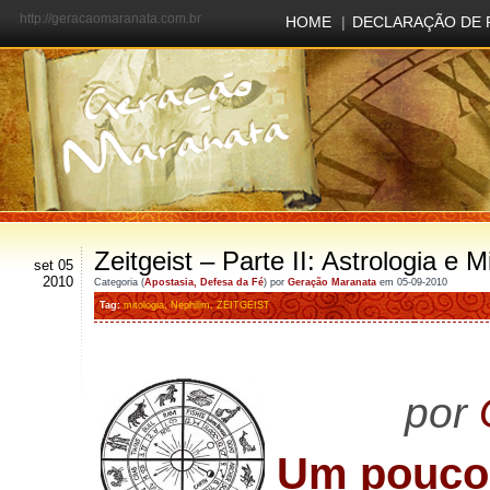
http://geracaomaranata.com.br
HOME
|
DECLARAÇÃO DE 
Zeitgeist – Parte II: Astrologia e M
set 05
2010
Categoria (
Apostasia
,
Defesa da Fé
) por
Geração Maranata
em 05-09-2010
Tag:
mitologia
,
Nephilim
,
ZEITGEIST
por
Um pouco