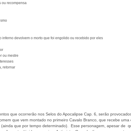
ios ou recompensa
mesmo
e o inferno devolvem o morto que foi engolido ou recebido por eles
dor
er ou mestre
nteresses
, retornar
entos que ocorrerão nos Selos do Apocalipse Cap. 6, serão provocado
homem que vem montado no primeiro Cavalo Branco, que recebe uma 
er (ainda que por tempo determinado). Esse personagem, apesar de q