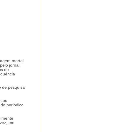
nhagem mortal
pelo jornal
os de
equência
o de pesquisa
stos
 do periódico
ilmente
 vez, em