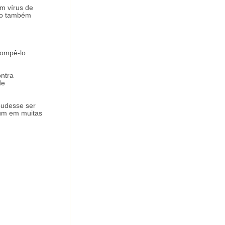
um vírus de
sso também
rompê-lo
ontra
de
pudesse ser
mum em muitas