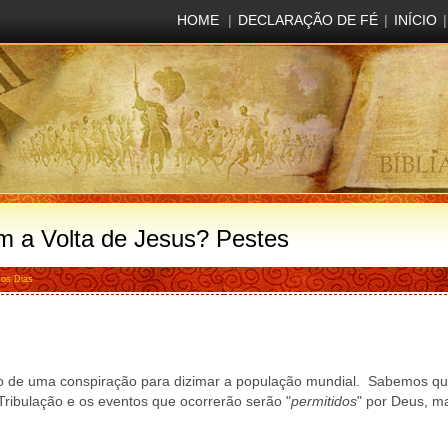
HOME
|
DECLARAÇÃO DE FÉ
|
INÍCIO
|
m a Volta de Jesus? Pestes
mos Dias
peito de uma conspiração para dizimar a população mundial. Sabemos q
ribulação e os eventos que ocorrerão serão "
permitidos
" por Deus, m