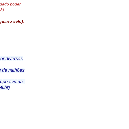
s dado poder
:8)
quarto selo)
,
or diversas
s de milhões
ipe aviária.
i.br)