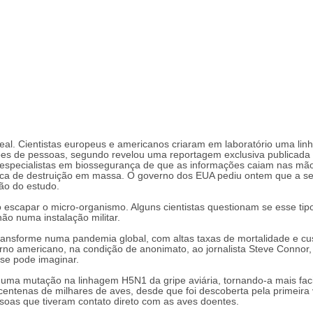
eal. Cientistas europeus e americanos criaram em laboratório uma li
lhões de pessoas, segundo revelou uma reportagem exclusiva publicada 
e especialistas em biossegurança de que as informações caiam nas mã
gica de destruição em massa. O governo dos EUA pediu ontem que a s
ção do estudo.
scapar o micro-organismo. Alguns cientistas questionam se esse tip
não numa instalação militar.
transforme numa pandemia global, com altas taxas de mortalidade e cu
rno americano, na condição de anonimato, ao jornalista Steve Connor,
 se pode imaginar.
 uma mutação na linhagem H5N1 da gripe aviária, tornando-a mais fac
u centenas de milhares de aves, desde que foi descoberta pela primeira
soas que tiveram contato direto com as aves doentes.