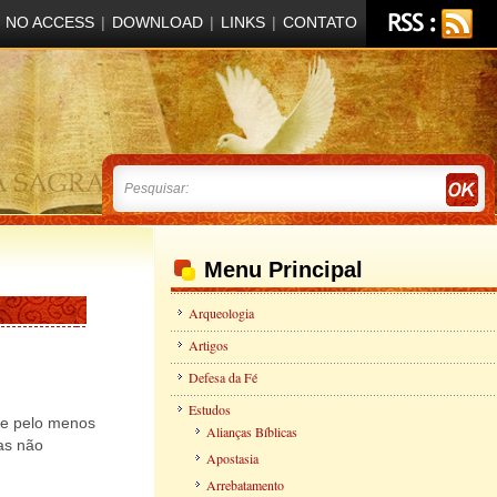
NO ACCESS
|
DOWNLOAD
|
LINKS
|
CONTATO
Menu Principal
Arqueologia
Artigos
Defesa da Fé
Estudos
ue pelo menos
Alianças Bíblicas
as não
Apostasia
Arrebatamento