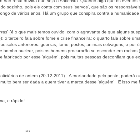
não resta dúvida que seja o Anticristo. Quando digo que os eventos 
tudo sozinho, pois ele conta com seus 'servos', que são os responsávei
ongo de vários anos.
Há um grupo que conspira contra a humanidade 
rras
' (é o que mais temos ouvido, com o agravante de que alguns sus
; o terceiro fala sobre fome e crise financeira; o quarto fala sobre u
s selos anteriores: guerras, fome, pestes, animais selvagens; e por 
de bomba nuclear, pois os homens procurarão se esconder em rochas 
e fabricado por esse 'alguém', pois muitas pessoas desconfiam que e
 noticiários de ontem (20-12-2011). A mortandade pela peste, poderá o
erá muito bem ser dada a quem tiver a marca desse 'alguém'. E isso me 
a, e rápido!
***