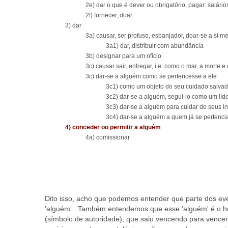
2e) dar o que é dever ou obrigatório, pagar: salár
2f) fornecer, doar
3) dar
3a) causar, ser profuso, esbanjador, doar-se a si 
3a1) dar, distribuir com abundância
3b) designar para um ofício
3c) causar sair, entregar, i.e. como o mar, a morte 
3c) dar-se a alguém como se pertencesse a ele
3c1) como um objeto do seu cuidado salva
3c2) dar-se a alguém, segui-lo como um líd
3c3) dar-se a alguém para cuidar de seus i
3c4) dar-se a alguém a quem já se pertencia
4) conceder ou permitir a alguém
4a) comissionar
Dito isso, acho que podemos entender que parte dos ev
'alguém'. Também entendemos que esse 'alguém' é o 
(símbolo de autoridade), que saiu vencendo para venc