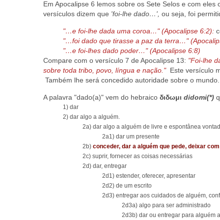
Em Apocalipse 6 lemos sobre os Sete Selos e com eles 
versículos dizem que
'foi-lhe dado…',
ou seja, foi permi
"…e foi-lhe dada uma coroa…" (Apocalipse 6:2):
c
"…foi dado que tirasse a paz da terra…" (Apocalip
"…e foi-lhes dado poder…" (Apocalipse 6:8)
Compare com o versículo 7 de Apocalipse 13:
"Foi-lhe d
sobre toda tribo, povo, língua e nação."
Este versículo m
Também lhe será concedido autoridade sobre o mundo.
A palavra "dado(a)" vem do hebraico
διδωμι
didomi(*)
q
1) dar
2) dar algo a alguém.
2a) dar algo a alguém de livre e espontânea vont
2a1) dar um presente
2b)
conceder, dar a alguém que pede, deixar co
2c) suprir, fornecer as coisas necessárias
2d) dar, entregar
2d1) estender, oferecer, apresentar
2d2) de um escrito
2d3) entregar aos cuidados de alguém, conf
2d3a) algo para ser administrado
2d3b) dar ou entregar para alguém 