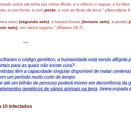
entado sobre ele tinha por nome Morte; e o inferno o seguia; e foi-lhe
pada, e com fome, e com
peste
, e com as feras da terra." (Apocalipse 6
ntra reino
(segundo selo)
, e haverá fomes
(terceiro selo)
, e pestes
(
xto selo)
, em vários lugares." (Mateus 24:7)
***
cifraram o código genético, a humanidade está sendo afligida p
tais para as quais não existe cura?
entistas têm a capacidade singular disponível de matar centena
em um período muito curto de tempo.
ue até um bilhão de pessoas poderá morrer em decorrência da gr
lementos genéticos de vários animais na terra
. (
www.espada.et
a 10 infectados