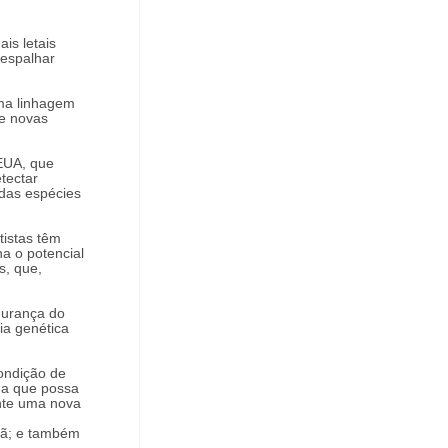
is letais
 espalhar
uma linhagem
de novas
 EUA, que
tectar
das espécies
tistas têm
a o potencial
s, que,
gurança do
ia genética
ondição de
ma que possa
nte uma nova
dã; e também