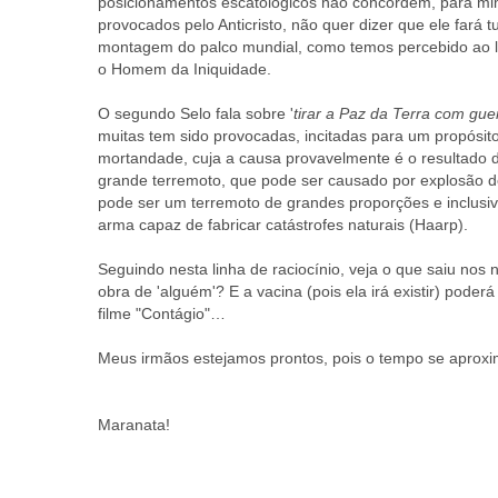
posicionamentos escatológicos não concordem, para mim 
provocados pelo Anticristo, não quer dizer que ele fará 
montagem do palco mundial, como temos percebido ao l
o Homem da Iniquidade.
O segundo Selo fala sobre '
tirar a Paz da Terra com gue
muitas tem sido provocadas, incitadas para um propósito)
mortandade, cuja a causa provavelmente é o resultado do
grande terremoto, que pode ser causado por explosão 
pode ser um terremoto de grandes proporções e inclusiv
arma capaz de fabricar catástrofes naturais (Haarp).
Seguindo nesta linha de raciocínio, veja o que saiu nos
obra de 'alguém'? E a vacina (pois ela irá existir) pod
filme "Contágio"…
Meus irmãos estejamos prontos, pois o tempo se aproxim
Maranata!