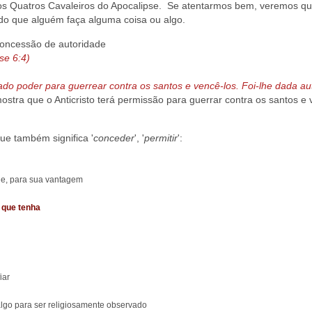
os Quatros Cavaleiros do Apocalipse. Se atentarmos bem, veremos qu
tido que alguém faça alguma coisa ou algo.
oncessão de autoridade
se 6:4)
ado poder para guerrear contra os santos e vencê-los. Foi-lhe dada au
ostra que o Anticristo terá permissão para guerrar contra os santos e 
ue também significa '
conceder
', '
permitir
':
ade, para sua vantagem
m que tenha
iar
algo para ser religiosamente observado