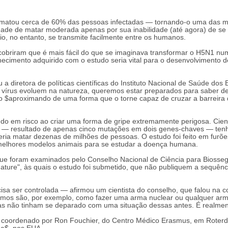
e matou cerca de 60% das pessoas infectadas — tornando-o uma das ma
ade de matar moderada apenas por sua inabilidade (até agora) de se
io, no entanto, se transmite facilmente entre os humanos.
scobriram que é mais fácil do que se imaginava transformar o H5N1 n
hecimento adquirido com o estudo seria vital para o desenvolvimento 
 diretora de políticas científicas do Instituto Nacional de Saúde dos
 vírus evoluem na natureza, queremos estar preparados para saber de
 $aproximando de uma forma que o torne capaz de cruzar a barreira 
ndo em risco ao criar uma forma de gripe extremamente perigosa. Cien
 — resultado de apenas cinco mutações em dois genes-chaves — tenh
a matar dezenas de milhões de pessoas. O estudo foi feito em furõe
 melhores modelos animais para se estudar a doença humana.
que foram examinados pelo Conselho Nacional de Ciência para Biosse
ature", às quais o estudo foi submetido, que não publiquem a sequênc
sa ser controlada — afirmou um cientista do conselho, que falou na c
emos são, por exemplo, como fazer uma arma nuclear ou qualquer ar
cas não tinham se deparado com uma situação dessas antes. É realme
ses coordenado por Ron Fouchier, do Centro Médico Erasmus, em Roter