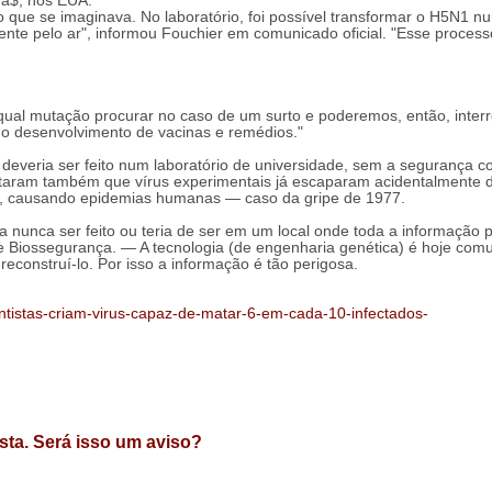
Ma$, nos EUA.
do que se imaginava. No laboratório, foi possível transformar o H5N1 n
ente pelo ar", informou Fouchier em comunicado oficial. "Esse proce
r qual mutação procurar no caso de um surto e poderemos, então, inter
 no desenvolvimento de vacinas e remédios."
 deveria ser feito num laboratório de universidade, sem a segurança c
ssaltaram também que vírus experimentais já escaparam acidentalmente 
s, causando epidemias humanas — caso da gripe de 1977.
nunca ser feito ou teria de ser em um local onde toda a informação 
e Biossegurança. — A tecnologia (de engenharia genética) é hoje co
econstruí-lo. Por isso a informação é tão perigosa.
ientistas-criam-virus-capaz-de-matar-6-em-cada-10-infectados-
ista. Será isso um aviso?