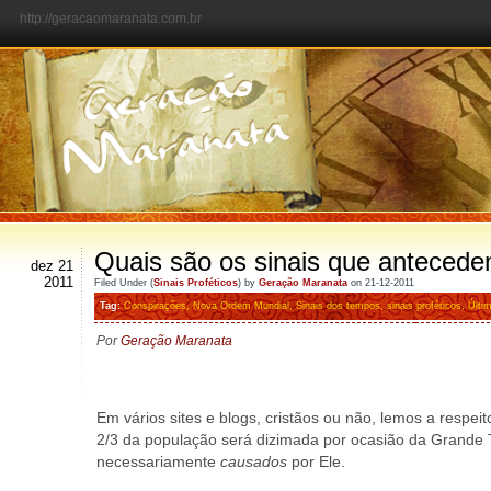
http://geracaomaranata.com.br
Quais são os sinais que antecede
dez 21
2011
Filed Under (
Sinais Proféticos
) by
Geração Maranata
on 21-12-2011
Tag:
Conspirações
,
Nova Ordem Mundial
,
Sinais dos tempos
,
sinais proféticos
,
Últi
Por
Geração Maranata
Em vários sites e blogs, cristãos ou não, lemos a res
2/3 da população será dizimada por ocasião da Grande T
necessariamente
causados
por Ele.