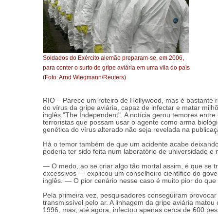
Soldados do Exército alemão preparam-se, em 2006,
para conter o surto de gripe aviária em uma vila do país
(Foto: Arnd Wiegmann/Reuters)
RIO – Parece um roteiro de Hollywood, mas é bastante r
do vírus da gripe aviária, capaz de infectar e matar mi
inglês "The Independent". A notícia gerou temores entr
terroristas que possam usar o agente como arma bioló
genética do vírus alterado não seja revelada na publica
Há o temor também de que um acidente acabe deixando e
poderia ter sido feita num laboratório de universidade e 
— O medo, ao se criar algo tão mortal assim, é que se 
excessivos — explicou um conselheiro científico do gove
inglês. — O pior cenário nesse caso é muito pior do que
Pela primeira vez, pesquisadores conseguiram provocar
transmissível pelo ar. A linhagem da gripe aviária mato
1996, mas, até agora, infectou apenas cerca de 600 pes