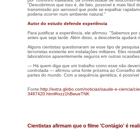
por Yoshihiro Kawaoka, da Universidade de Wisconsin-
"Descobrimos que isso é, de fato, possível e mais fácil 
transmissão por aerossol que pode se espalhar rapidam
poderia ocorrer num ambiente natural."
Autor do estudo defende experiência
Para justificar a experiência, ele afirmou: "Sabemos po
antes que seja tarde. Além disso, a descoberta ajudará
Alguns cientistas questionaram se esse tipo de pesquisa
terroristas existente em instalações miltiares. Eles re
laboratórios aparentemente seguros em outras ocasiõe
— Há quem diga que um trabalho como esse não deveria 
controlada — afirmou uma fonte próxima ao Conselho d
partes do mundo. Com a sequência genética, é possível r
Fonte:
http://extra.globo.com/noticias/saude-e-ciencia/c
3487420.html#ixzz1hBwueTNK
Cientistas afirmam que o filme 'Contágio' é real