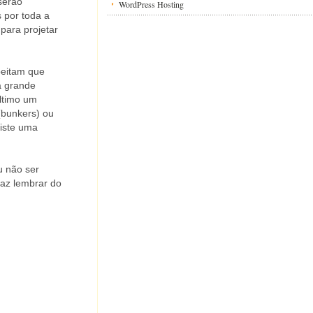
serão
WordPress Hosting
s por toda a
para projetar
peitam que
ma grande
último um
(bunkers) ou
xiste uma
u não ser
faz lembrar do