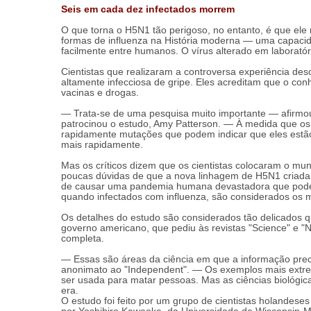
Seis em cada dez infectados morrem
O que torna o H5N1 tão perigoso, no entanto, é que el
formas de influenza na História moderna — uma capacid
facilmente entre humanos. O vírus alterado em laboratór
Cientistas que realizaram a controversa experiência de
altamente infecciosa de gripe. Eles acreditam que o con
vacinas e drogas.
— Trata-se de uma pesquisa muito importante — afirmou a
patrocinou o estudo, Amy Patterson. — À medida que os
rapidamente mutações que podem indicar que eles estão
mais rapidamente.
Mas os críticos dizem que os cientistas colocaram o mu
poucas dúvidas de que a nova linhagem de H5N1 criada
de causar uma pandemia humana devastadora que poderi
quando infectados com influenza, são considerados os
Os detalhes do estudo são considerados tão delicados 
governo americano, que pediu às revistas "Science" e "N
completa.
— Essas são áreas da ciência em que a informação preci
anonimato ao "Independent". — Os exemplos mais extr
ser usada para matar pessoas. Mas as ciências biológi
era.
O estudo foi feito por um grupo de cientistas holande